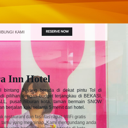
UBUNGI KAMI
a Inn Hotel
 bintang 3 yang berada di dekat pintu Tol di
i pilihan dengan budget terjangkau di BEKASI,
L, pusat hiburan kota, taman bermain SNOW
 berjalan kaki selama 5 menit dari hotel.
k restaurant dan fasilitas rapat. WiFi gratis
uk tamu yang menginap. Kami mengundang anda