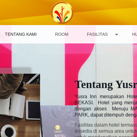
TENTANG KAMI
ROOM
FASILITAS
H
Tentang Yusr
Yusra Inn merupakan Hotel
BEKASI. Hotel yang menjad
dengan akses Menuju MAL
PARK, dapat ditempuh dengan
Fasilitas dalam hotel termasu
tersedia di semua area unt